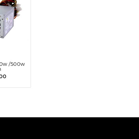
50w /500w
n
,00