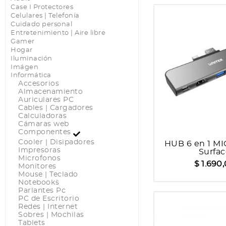
Case I Protectores
Celulares | Telefonía
Cuidado personal
Entretenimiento | Aire libre
Gamer
Hogar
Iluminación
Imágen
Informática
Accesorios
Almacenamiento
Auriculares PC
Cables | Cargadores
Calculadoras
Cámaras web
Componentes
Cooler | Disipadores
HUB 6 en 1 M
Impresoras
Surfa
Microfonos
$ 1.690
Monitores
Mouse | Teclado
Notebook`s
Parlantes Pc
PC de Escritorio
Redes | Internet
Sobres | Mochilas
Tablets