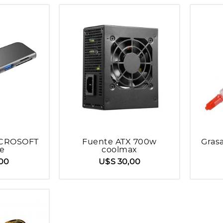
ICROSOFT
Fuente ATX 700w
Grasa
ce
coolmax
,00
U$S 30,00