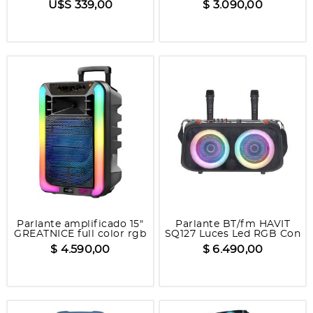
U$S 339,00
$ 3.090,00
Parlante amplificado 15"
Parlante BT/fm HAVIT
GREATNICE full color rgb
SQ127 Luces Led RGB Con
mic x 2
2 Micrófonos
$ 4.590,00
$ 6.490,00