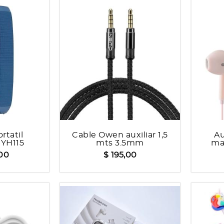
rtatil
Cable Owen auxiliar 1,5
Au
 YH115
mts 3.5mm
ma
,00
$ 195,00