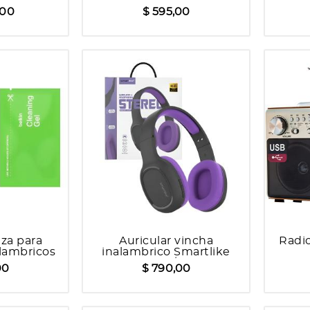
ófonos
P47 inalambrico
,00
$ 595,00
eza para
Auricular vincha
Radi
alambricos
inalambrico Smartlike
n
hf7340/7341
00
$ 790,00