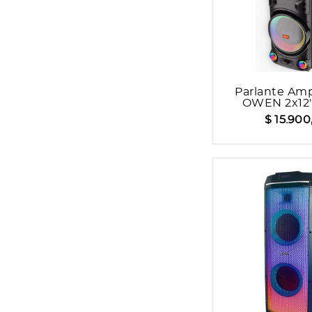
Parlante Amp
OWEN 2x12
JQS90
$ 15.900