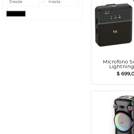
Aplicar
Microfono S
Lightnin
$ 699,