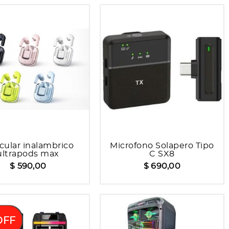
cular inalambrico
Microfono Solapero Tipo
ultrapods max
C SX8
$ 590,00
$ 690,00
OFF