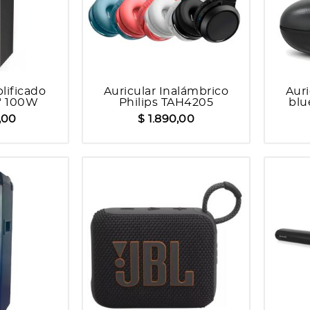
lificado
Auricular Inalámbrico
Auri
" 100W
Philips TAH4205
blu
55
,00
$ 1.890,00