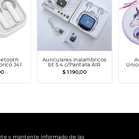
uetooth
Auriculares inalambricos
A
rico J41
bt 5.4 c/Pantalla AIR
Unic
MAX
00
$ 1.190,00
ete y mantente informado de las