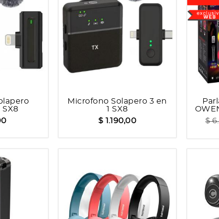
olapero
Microfono Solapero 3 en
Par
g SX8
1 SX8
OWEN
00
$ 1.190,00
$ 6