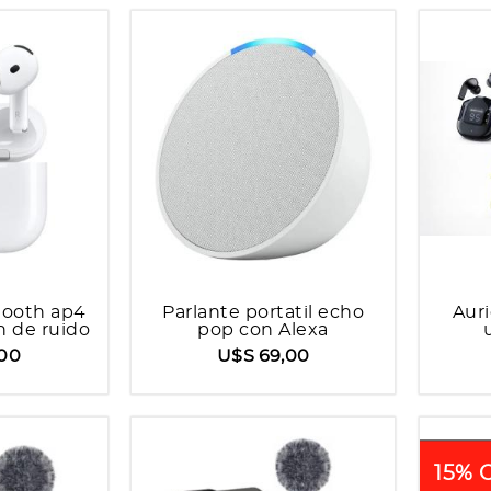
tooth ap4
Parlante portatil echo
Auri
n de ruido
pop con Alexa
a
,00
U$S 69,00
15% 