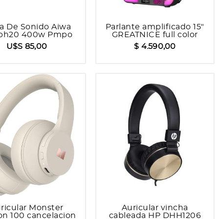
ra De Sonido Aiwa
Parlante amplificado 15"
bh20 400w Pmpo
GREATNICE full color
Bt
rgb mic x 2
U$S 85,00
$ 4.590,00
ricular Monster
Auricular vincha
on 100 cancelacion
cableada HP DHH1206