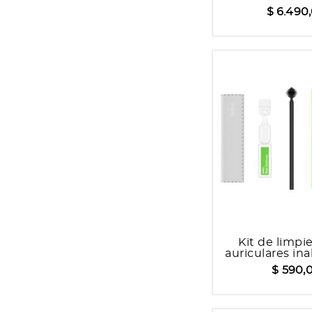
Con 2 Micr
$ 6.490
Kit de limpi
auriculares in
Belki
$ 590,