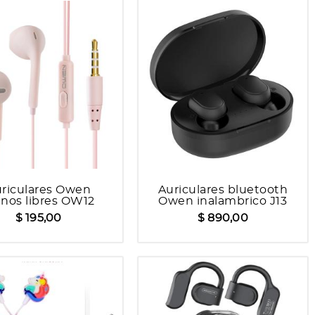
riculares Owen
Auriculares bluetooth
nos libres OW12
Owen inalambrico J13
$ 195,00
$ 890,00