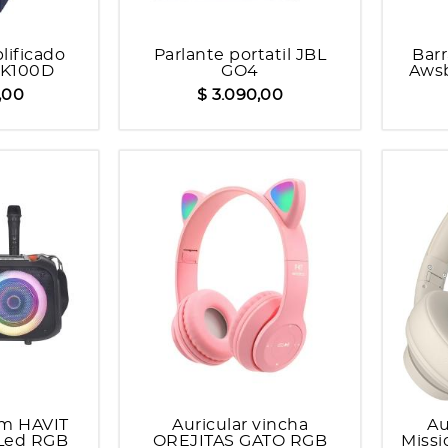
lificado
Parlante portatil JBL
Bar
K100D
GO4
Aws
,00
$ 3.090,00
fm HAVIT
Auricular vincha
Au
 Led RGB
OREJITAS GATO RGB
Missi