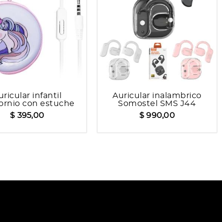
uricular infantil
Auricular inalambrico
ornio con estuche
Somostel SMS J44
TUK T199
$ 395,00
$ 990,00