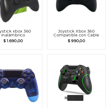
ystick xbox 360
Joystick Xbox 360
inalámbrico
Compatible con Cable
$ 1.690,00
$ 990,00