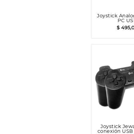
Joystick Ana
PC US
$ 495,
Joystick Jew
conexión USB