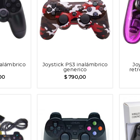
nalámbrico
Joystick PS3 inalámbrico
Jo
generico
ret
,00
$ 790,00