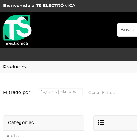
Bienvenido a TS ELECTRÓNICA
Productos
Joystick | Mandos
Filtrado por:
Quitar Filtros
Categorías
Audio