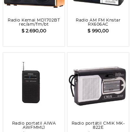
Radio Kemai MD1702BT
Radio AM FM Knstar
rec/am/fm/bt
RX606AC
$ 2.690,00
$ 990,00
Radio portatil AIWA
Radio portátil CMIK MK-
AWFMML1
822E