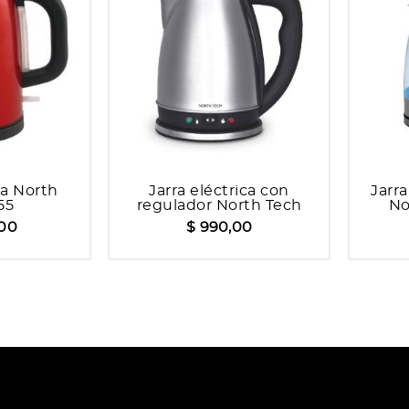
ca North
Jarra eléctrica con
Jarr
55
regulador North Tech
No
NTK32
,00
$ 990,00