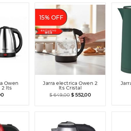
15% OFF
ica Owen
Jarra electrica Owen 2
Jarr
 2 lts
lts Cristal
00
$ 649,00
$ 552,00