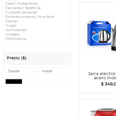
Case I Protectores
Celulares | Telefonía
Cuidado personal
Entretenimiento | Aire libre
Gamer
Hogar
Iluminación
Imágen
Informática
Precio ($)
Jarra electr
acero inox
Aplicar
$ 349,