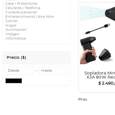
Case I Protectores
Celulares | Telefonía
Cuidado personal
Entretenimiento | Aire libre
Gamer
Hogar
Iluminación
Imágen
Informática
Precio ($)
Sopladora Min
X3A 80W Rec
Aplicar
$ 2.490
Prox.