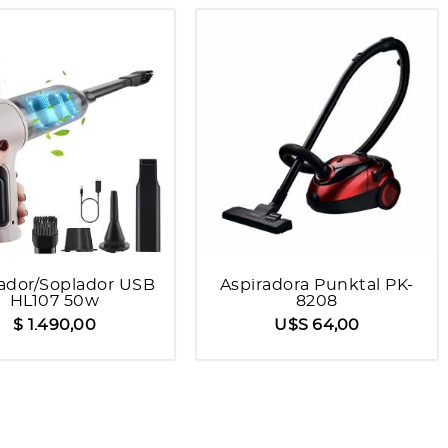
ador/Soplador USB
Aspiradora Punktal PK-
HL107 50w
8208
$ 1.490,00
U$S 64,00