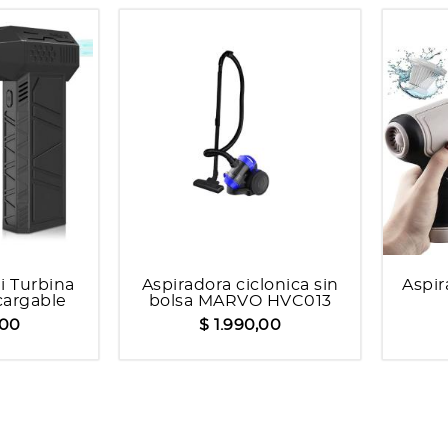
i Turbina
Aspiradora ciclonica sin
Aspir
argable
bolsa MARVO HVC013
,00
$ 1.990,00